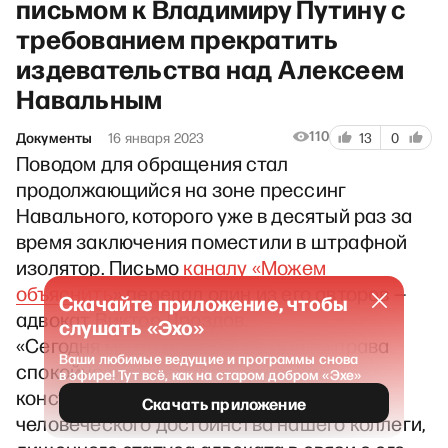
письмом к Владимиру Путину с
требованием прекратить
издевательства над Алексеем
Навальным
110
Документы
16 января 2023
13
0
Поводом для обращения стал
продолжающийся на зоне прессинг
Навального, которого уже в десятый раз за
время заключения поместили в штрафной
изолятор. Письмо
каналу «Можем
объяснить
» передал один из его авторов —
Скачайте приложение, чтобы
адвокат Виктор Дроздов.
слушать «Эхо»
«Сегодня мы не можем и не имеем права
Ваши любимые ведущие и программы снова
спокойно смотреть на нарушения
в эфире! Тут всё, как на старом добром «Эхе»
конституционных прав и умаление
Скачать приложение
человеческого достоинства нашего коллеги,