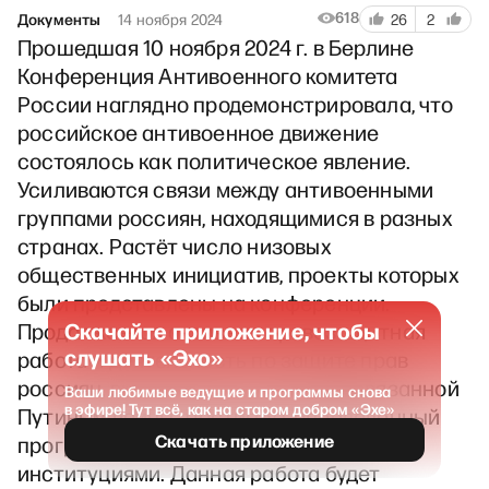
618
Документы
14 ноября 2024
26
2
Прошедшая 10 ноября 2024 г. в Берлине
Конференция Антивоенного комитета
России наглядно продемонстрировала, что
российское антивоенное движение
состоялось как политическое явление.
Усиливаются связи между антивоенными
группами россиян, находящимися в разных
странах. Растёт число низовых
общественных инициатив, проекты которых
были представлены на конференции.
Скачайте приложение, чтобы
Продолжается активная правозащитная
слушать «Эхо»
работа и деятельность по защите прав
россиян, выступающих против развязанной
Ваши любимые ведущие и программы снова
в эфире! Тут всё, как на старом добром «Эхе»
Путиным войны. Достигнут определённый
Скачать приложение
прогресс в работе с европейскими
институциями. Данная работа будет