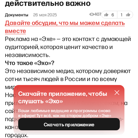
действительно важно
407
Документы
26 мая 2025
6
1
Давайте обсудим, что мы можем сделать
вместе
Реклама на «Эхе» — это контакт с думающей
аудиторией, которая ценит качество и
независимость.
Что такое «Эхо»?
Это независимое медиа, которому доверяют
сотни тысяч людей в России и по всему
миру.
Скачайте приложение, чтобы
Нас читают, слушают и смотрят в
слушать «Эхо»
приложении, устойчивом к блокировкам, на
сайте с эксклюзивными текстами, на
Ваши любимые ведущие и программы снова
в эфире! Тут всё, как на старом добром «Эхе»
подкаст-платформах, YouTube, в Telegram-
Скачать приложение
каналах и даже на встречах в разных
городах.