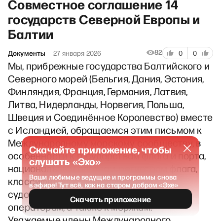
Совместное соглашение 14
государств Северной Европы и
Балтии
82
Документы
27 января 2026
0
0
Мы, прибрежные государства Балтийского и
Северного морей (Бельгия, Дания, Эстония,
Финляндия, Франция, Германия, Латвия,
Литва, Нидерланды, Норвегия, Польша,
Швеция и Соединённое Королевство) вместе
с Исландией, обращаемся этим письмом к
Международному морскому сообществу, в
Скачайте приложение, чтобы
особенности к государствам флага и порта,
слушать «Эхо»
национальным органам, регистрам флага,
Ваши любимые ведущие и программы снова
классификационным обществам,
в эфире! Тут всё, как на старом добром «Эхе»
судоходным компаниям, управляющим и
Скачать приложение
операторам, а также к морякам.
Уважаемые члены Международного