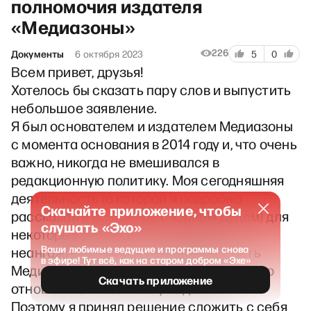
полномочия издателя
«Медиазоны»
226
Документы
6 октября 2023
5
0
Всем привет, друзья!
Хотелось бы сказать пару слов и выпустить
небольшое заявление.
Я был основателем и издателем Медиазоны
с момента основания в 2014 году и, что очень
важно, никогда не вмешивался в
редакционную политику. Моя сегодняшняя
деятельность (о которой я подробно
Скачайте приложение, чтобы
рассказал в
разговоре
с Юрием Дудем) для
слушать «Эхо»
некоторых ставит под сомнение
Ваши любимые ведущие и программы снова
неангажированность и независимость
в эфире! Тут всё, как на старом добром «Эхе»
Медиазоны, чего не должно возникать по
Скачать приложение
отношению к любимому изданию.
Поэтому я принял решение сложить с себя