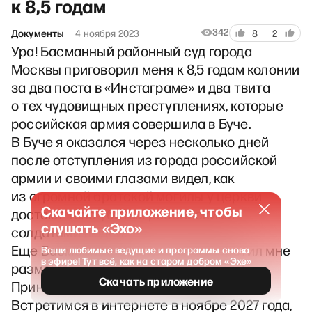
к 8,5 годам
342
Документы
4 ноября 2023
8
2
Ура! Басманный районный суд города
Москвы приговорил меня к 8,5 годам колонии
за два поста в «Инстаграме» и два твита
о тех чудовищных преступлениях, которые
российская армия совершила в Буче.
В Буче я оказался через несколько дней
после отступления из города российской
армии и своими глазами видел, как
из огромной братской могилы у церкви
Скачайте приложение, чтобы
достают тела убитых российскими
слушать «Эхо»
солдатами людей.
Еще Басманный суд на 4 года запретил мне
Ваши любимые ведущие и программы снова
в эфире! Тут всё, как на старом добром «Эхе»
размещать публикации в интернете!
Скачать приложение
Принимаю поздравления ❤️❤️❤️❤️
Встретимся в интернете в ноябре 2027 года,