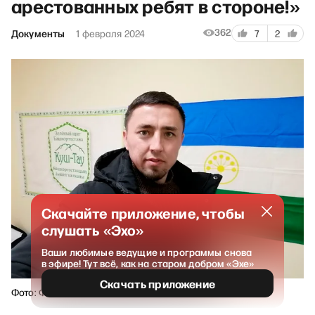
арестованных ребят в стороне!»
362
Документы
1 февраля 2024
7
2
Скачайте приложение, чтобы
слушать «Эхо»
Ваши любимые ведущие и программы снова
в эфире! Тут всё, как на старом добром «Эхе»
Скачать приложение
Фото: Фаиль Алсынов / vk.com