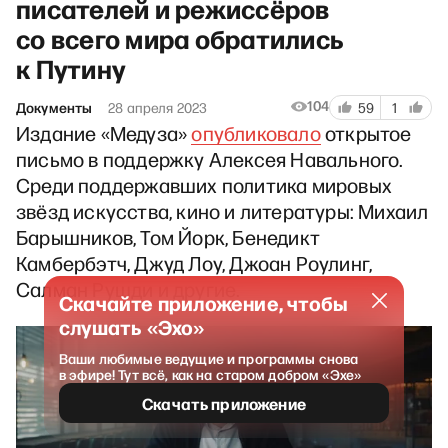
писателей и режиссёров
со всего мира обратились
к Путину
104
Документы
28 апреля 2023
59
1
Издание «Медуза»
опубликовало
открытое
письмо в поддержку Алексея Навального.
Среди поддержавших политика мировых
звёзд искусства, кино и литературы: Михаил
Барышников, Том Йорк, Бенедикт
Камбербэтч, Джуд Лоу, Джоан Роулинг,
Салман Рушди и другие.
Скачайте приложение, чтобы
слушать «Эхо»
Ваши любимые ведущие и программы снова
в эфире! Тут всё, как на старом добром «Эхе»
Скачать приложение