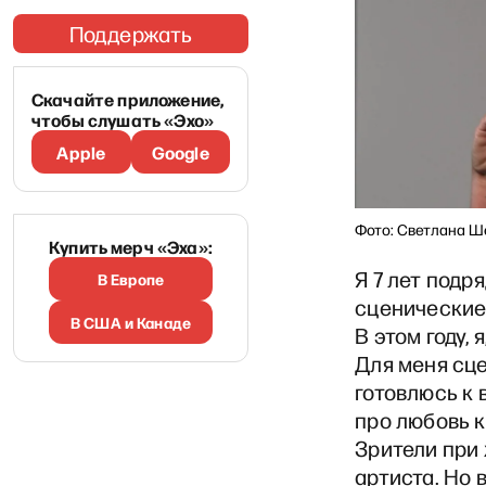
Поддержать
Скачайте приложение,
чтобы слушать «Эхо»
Apple
Google
Фото: Светлана Ш
Купить мерч «Эха»:
Я 7 лет подр
В Европе
сценические
В США и Канаде
В этом году, 
Для меня сце
готовлюсь к 
про любовь к
Зрители при
артиста. Но 