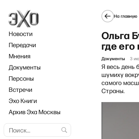
На главную
Ольга Б
Новости
где его
Передачи
Мнения
Документы
3 ию
Я весь день 
Документы
«Геофактор»: Пу
шумиху вокру
Персоны
самого масш
Встречи
Страны.
Эхо Книги
Архив Эха Москвы