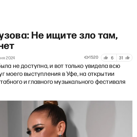
узова: Не ищите зло там,
 нет
1520
ня 2024
6
31
была не доступна, и вот только увидела всю
тин и Ко — каким будет спец
г моего выступления в Уфе, на открытии
табного и главного музыкального фестиваля