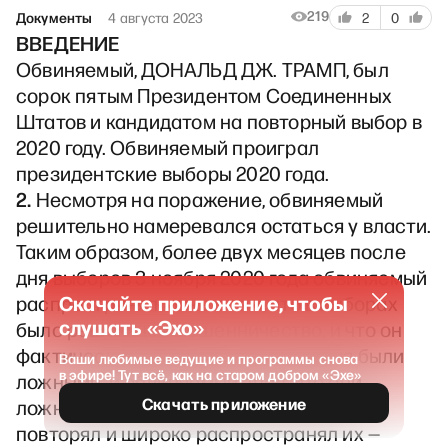
219
Документы
4 августа 2023
2
0
ВВЕДЕНИЕ
Обвиняемый, ДОНАЛЬД ДЖ. ТРАМП, был
сорок пятым Президентом Соединенных
Штатов и кандидатом на повторный выбор в
2020 году. Обвиняемый проиграл
президентские выборы 2020 года.
2.
Несмотря на поражение, обвиняемый
решительно намеревался остаться у власти.
Таким образом, более двух месяцев после
дня выборов 3 ноября 2020 года обвиняемый
Скачайте приложение, чтобы
распространял ложь о том, что в выборах
слушать «Эхо»
было решающее мошенничество, и что он
фактически победил. Эти заявления были
Ваши любимые ведущие и программы снова
в эфире! Тут всё, как на старом добром «Эхе»
ложными, и обвиняемый знал, что они
Скачать приложение
ложные. Однако обвиняемый все равно
повторял и широко распространял их —