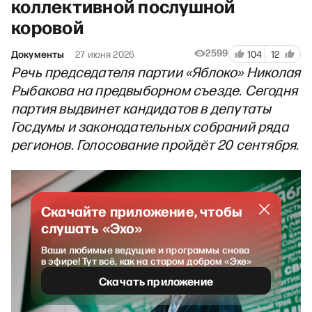
коллективной послушной
коровой
2599
Документы
27 июня 2026
104
12
Речь председателя партии «Яблоко» Николая
Рыбакова на предвыборном съезде. Сегодня
партия выдвинет кандидатов в депутаты
Госдумы и законодательных собраний ряда
регионов. Голосование пройдёт 20 сентября.
Скачайте приложение, чтобы
слушать «Эхо»
Ваши любимые ведущие и программы снова
в эфире! Тут всё, как на старом добром «Эхе»
Скачать приложение