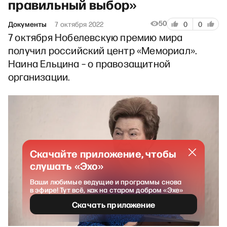
правильный выбор»
50
Документы
7 октября 2022
0
0
7 октября Нобелевскую премию мира
получил российский центр «Мемориал».
Наина Ельцина – о правозащитной
организации.
Скачайте приложение, чтобы
слушать «Эхо»
Ваши любимые ведущие и программы снова
в эфире! Тут всё, как на старом добром «Эхе»
Скачать приложение