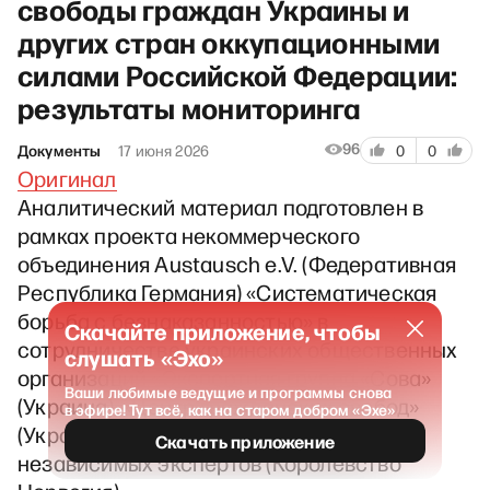
свободы граждан Украины и
других стран оккупационными
силами Российской Федерации:
результаты мониторинга
96
Документы
17 июня 2026
0
0
Оригинал
Аналитический материал подготовлен в
рамках проекта некоммерческого
объединения Austausch e.V. (Федеративная
Республика Германия) «Систематическая
борьба с безнаказанностью» в
Скачайте приложение, чтобы
сотрудничестве украинских общественных
слушать «Эхо»
организаций «Экспертная группа «Сова»
Ваши любимые ведущие и программы снова
(Украина), «Центр гражданских свобод»
в эфире! Тут всё, как на старом добром «Эхе»
(Украина), «Архив войны» (Украина) и
Скачать приложение
независимых экспертов (Королевство