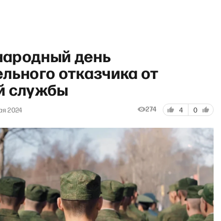
ародный день
льного отказчика от
й службы
dio Insider: Почему до сих 
274
ая 2024
4
0