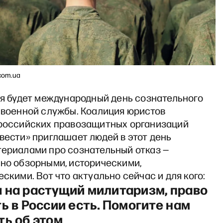
com.ua
ая будет международный день сознательного
 военной службы. Коалиция юристов
 российских правозащитных организаций
вести» приглашает людей в этот день
териалами про сознательный отказ —
ьно обзорными, историческими,
ескими. Вот что актуально сейчас и для кого:
 на растущий милитаризм, право
ь в России есть. Помогите нам
ть об этом