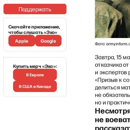
Поддержать
Скачайте приложение,
чтобы слушать «Эхо»
Apple
Google
Фото: armyinform.
Завтра, 15 м
отказчика от
Купить мерч «Эха»:
и экспертов
В Европе
«Призыв к со
В США и Канаде
делиться ма
не обязател
но и практич
Несмотря
не воеват
рассказа