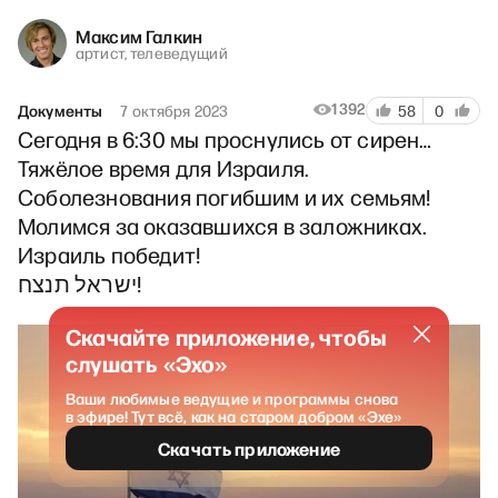
Максим Галкин
артист, телеведущий
1392
Документы
7 октября 2023
58
0
Сегодня в 6:30 мы проснулись от сирен…
Тяжёлое время для Израиля.
Соболезнования погибшим и их семьям!
Молимся за оказавшихся в заложниках.
Израиль победит!
ישראל תנצח!
Скачайте приложение, чтобы
слушать «Эхо»
Ваши любимые ведущие и программы снова
в эфире! Тут всё, как на старом добром «Эхе»
Скачать приложение