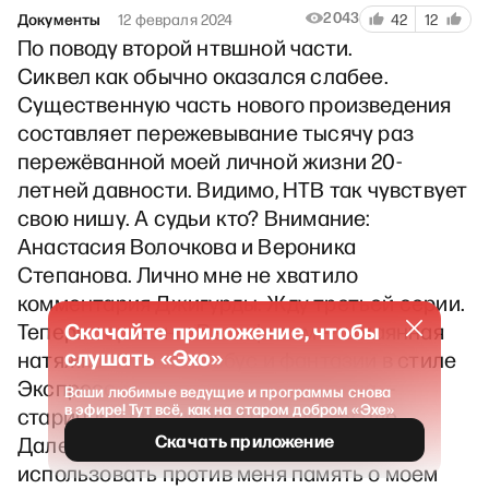
2043
Документы
12 февраля 2024
42
12
По поводу второй нтвшной части.
Сиквел как обычно оказался слабее.
Существенную часть нового произведения
составляет пережевывание тысячу раз
пережёванной моей личной жизни 20-
летней давности. Видимо, НТВ так чувствует
свою нишу. А судьи кто? Внимание:
Анастасия Волочкова и Вероника
Степанова. Лично мне не хватило
комментария Джигурды. Жду третьей серии.
Скачайте приложение, чтобы
Теперь серьезно. Весь фильм — отчаянная
слушать «Эхо»
натяжка совы на глобус и фантазии в стиле
Экспресс-газеты. Главная предъява —
Ваши любимые ведущие и программы снова
в эфире! Тут всё, как на старом добром «Эхе»
старинное интервью 2017 года. Ну але.
Скачать приложение
Далее. Какая-то бесконечная подлость
использовать против меня память о моем