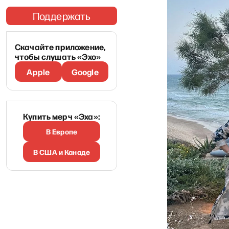
Поддержать
Скачайте приложение,
чтобы слушать «Эхо»
Apple
Google
Купить мерч «Эха»:
В Европе
В США и Канаде