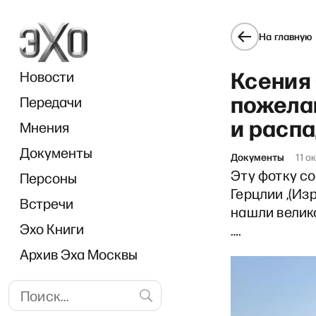
На главную
Ксения 
Новости
пожела
Передачи
и расп
Мнения
Документы
«Н
Документы
11 о
Эту фотку с
Персоны
Герцлии ,(Из
Встречи
нашли велик
Эхо Книги
….
Архив Эха Москвы