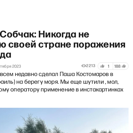
Собчак: Никогда не
ю своей стране поражения
ада
овейшая история России» с
2213
ктября 2023
1
188
овсем недавно сделал Паша Костомаров в
раиль) на берегу моря. Мы еще шутили , мол,
ому оператору применение в инстакартинках