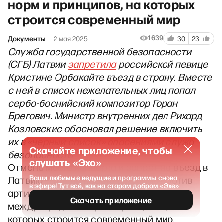
норм и принципов, на которых
строится современный мир
1639
Документы
2 мая 2025
30
23
Служба государственной безопасности
(СГБ) Латвии
запретила
российской певице
Кристине Орбакайте въезд в страну. Вместе
с ней в список нежелательных лиц попал
сербо-боснийский композитор Горан
Брегович. Министр внутренних дел Рихард
Козловскис обосновал решение включить
их в «черный список» опасениями служб
Скачайте приложение, чтобы
безопасности
слушать «Эхо»
Отмена моего концерта и запрет на въезд в
Ваши любимые ведущие и программы снова
Латвию — это не просто решение против
в эфире! Тут всё, как на старом добром «Эхе»
артиста. Это нарушение всех
Скачать приложение
международных норм и принципов, на
которых строится современный мир.