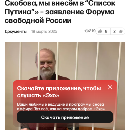
Скобова, мы внесём в “Список
Путина”» – заявление Форума
свободной России
219
Документы
18 марта 2025
9
2
Скачайте приложение, чтобы
слушать «Эхо»
Ваши любимые ведущие и программы снова
в эфире! Тут всё, как на старом добром «Эхе»
Скачать приложение