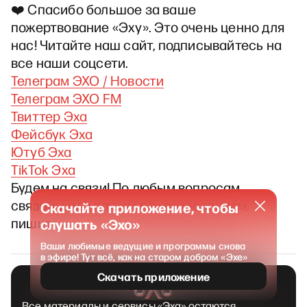
❤️ Спасибо большое за ваше
пожертвование «Эху». Это очень ценно для
нас! Читайте наш сайт, подписывайтесь на
все наши соцсети.
Телеграм ЭХО / Новости
Телеграм ЭХО FM
Твиттер Эха
Фейсбук Эха
Ютуб Эха
TikTok Эха
Будем на связи! По любым вопросам,
связанным с вашим пожертвованием,
Скачайте приложение, чтобы
пишите на
donation@echofm.online
слушать «Эхо»
Ваши любимые ведущие и программы снова
в эфире! Тут всё, как на старом добром «Эхе»
Скачать приложение
Все материалы и сервисы «Эха» остаются