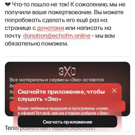
💔 Что-то пошло не так! К сожалению, мы не
получили ваше пожертвование. Вы можете
попробовать сделать его ещё раз на
странице с
донатами
или написать на
почту
donation@echofm.online
– мы вам
обязательно поможем.
Все материалы и сервисы «Эха» остаются
бесплатными и открытыми. Это возможно
Скачайте приложение, чтобы
благодаря вашим пожертвованиям. Спасибо за
поддержку!
слушать «Эхо»
Поддержать
Ваши любимые ведущие и программы снова
в эфире! Тут всё, как на старом добром «Эхе»
Скачать приложение
Телеграм
Фб
Твиттер
Вк
Ок
Вотсап