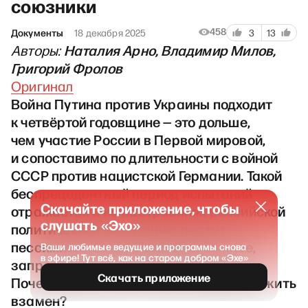
союзники
458
Документы
18 декабря 2025
3
13
Наталия Арно, Владимир Милов,
Авторы:
Григорий Фролов
Оригинал
Война Путина против Украины подходит
к четвёртой годовщине — это дольше,
чем участие России в Первой мировой,
и сопоставимо по длительности с войной
СССР против нацистской Германии. Такой
беспрецедентный период испытаний
Скачайте приложение, чтобы
отражается и на настроениях российской
слушать «Эхо»
политической эмиграции: растут
пессимизм и, что гораздо тревожнее,
Ваши любимые ведущие и программы снова
в эфире! Тут всё, как на старом добром «Эхе»
запрос на политический ресентимент.
Скачать приложение
Почему это опасно и что можно предложить
взамен?