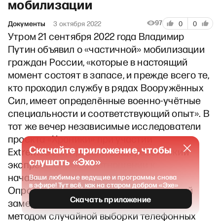
мобилизации
97
Документы
3 октября 2022
0
0
Утром 21 сентября 2022 года Владимир
Путин объявил о «частичной» мобилизации
граждан России, «которые в настоящий
момент состоят в запасе, и прежде всего те,
кто проходил службу в рядах Вооружённых
Сил, имеет определённые военно-учётные
специальности и соответствующий опыт». В
тот же вечер независимые исследователи
проекта «Хроники» при участии
Скачайте приложение, чтобы
ExtremeScan провели общероссийский
слушать «Эхо»
экспресс-опрос об отношении к
начавшейся мобилизации.
Ваши любимые ведущие и программы снова
в эфире! Тут всё, как на старом добром «Эхе»
Опрос проводился в два замера. Первый
Скачать приложение
замер проходил 21-22 сентября 2022 г.
методом случайной выборки телефонных