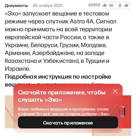
910
Документы
28 ноября 2023
14
0
«Эхо» запускает вещание в тестовом
режиме через спутник Astra 4A. Сигнал
можно принимать на всей территории
европейской части России, а также в
Украине, Беларуси, Грузии, Молдове,
Армении, Азербайджане, на западе
Казахстана и Узбекистана, в Турции и
Израиле.
Подробная инструкция по настройке
вещания — в нашем
телеграм-боте
.
Скачайте приложение, чтобы
слушать «Эхо»
Ваши любимые ведущие и программы снова
в эфире! Тут всё, как на старом добром «Эхе»
Скачать приложение