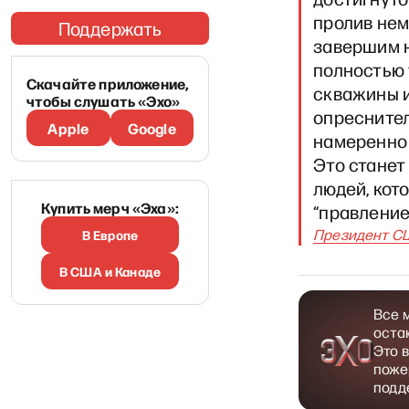
пролив нем
Поддержать
завершим н
полностью 
Скачайте приложение,
скважины и
чтобы слушать «Эхо»
опреснител
Apple
Google
намеренно 
Это станет
людей, кот
Купить мерч «Эха»:
“правление
Президент С
В Европе
В США и Канаде
Все 
оста
Это 
поже
подд