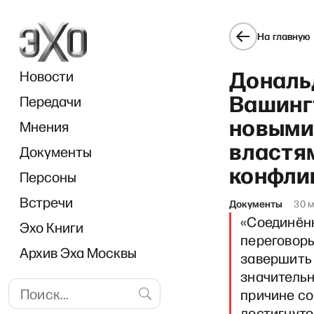
На главную
Дональд
Новости
Вашинг
Передачи
новыми
Мнения
властя
Документы
конфли
Персоны
Встречи
Документы
30 м
«Соединён
Эхо Книги
переговоры
Архив Эха Москвы
завершить 
значительн
причине со
достигнуто 