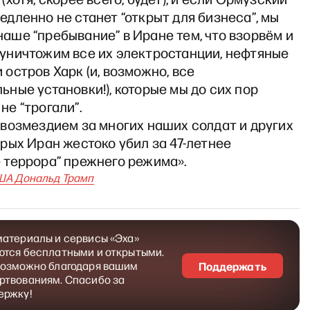
едленно не станет “открыт для бизнеса”, мы
аше “пребывание” в Иране тем, что взорвём и
уничтожим все их электростанции, нефтяные
 остров Харк (и, возможно, все
ьные установки!), которые мы до сих пор
не “трогали”.
 возмездием за многих наших солдат и других
орых Иран жестоко убил за 47-летнее
 террора” прежнего режима».
ША Дональд Трамп
материалы и сервисы «Эха»
ются бесплатными и открытыми.
возможно благодаря вашим
Поддержать
ртвованиям. Спасибо за
ержку!