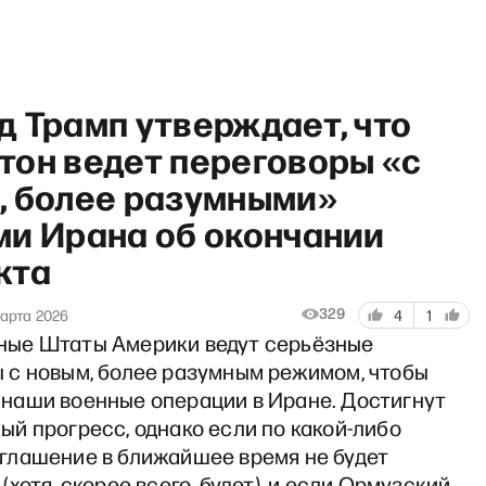
 Трамп утверждает, что
тон ведет переговоры «с
, более разумными»
ми Ирана об окончании
«Подкаст Сергея Смирнова»
кта
329
арта 2026
4
1
ные Штаты Америки ведут серьёзные
 с новым, более разумным режимом, чтобы
наши военные операции в Иране. Достигнут
ый прогресс, однако если по какой-либо
глашение в ближайшее время не будет
(хотя, скорее всего, будет), и если Ормузский