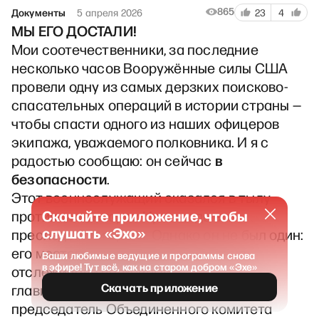
865
Документы
5 апреля 2026
23
4
МЫ ЕГО ДОСТАЛИ!
Мои соотечественники, за последние
несколько часов Вооружённые силы США
провели одну из самых дерзких поисково-
спасательных операций в истории страны —
чтобы спасти одного из наших офицеров
экипажа, уважаемого полковника. И я с
в
радостью сообщаю: он сейчас
безопасности
.
Этот военнослужащий оказался в тылу
Скачайте приложение, чтобы
противника, в горах Ирана, где его
слушать «Эхо»
преследовали враги. Однако он не был один:
его местоположение круглосуточно
Ваши любимые ведущие и программы снова
в эфире! Тут всё, как на старом добром «Эхе»
отслеживали верховный
Скачать приложение
главнокомандующий, министр обороны,
председатель Объединенного комитета