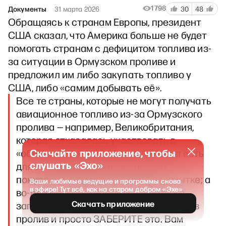
1798
Документы
31 марта 2026
30
48
Обращаясь к странам Европы, президент
США сказал, что Америка больше не будет
помогать странам с дефицитом топлива из-
за ситуации в Ормузском проливе и
предложил им либо закупать топливо у
США, либо «самим добывать её».
Все те страны, которые не могут получать
авиационное топливо из-за Ормузского
пролива — например, Великобритания,
которая отказалась участвовать в
Скачайте приложение, чтобы
«обезглавливании» Ирана, — у меня есть
слушать «Эхо»
для вас предложение: во-первых,
покупайте у США, у нас этого в избытке; а
Ваши любимые ведущие и программы снова
в эфире! Тут всё, как на старом добром «Эхе»
во-вторых, наберитесь хоть немного
Скачать приложение
запоздалой смелости, отправляйтесь в
пролив и просто ЗАБЕРИТЕ это. Вам