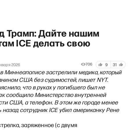
д Трамп: Дайте нашим
там ICE делать свою
и» с Сергеем Асланяном
706
нваря 2026
9
31
 в Миннеаполисе застрелили медика, который
нином США без судимостей, пишет NYT.
яснило, что в руках у погибшего был не
как сообщило Министерство внутренней
ти США, а телефон. В этом же городе менее
ь назад сотрудник ICE убил американку Рене
трелка, заряженное (с двумя