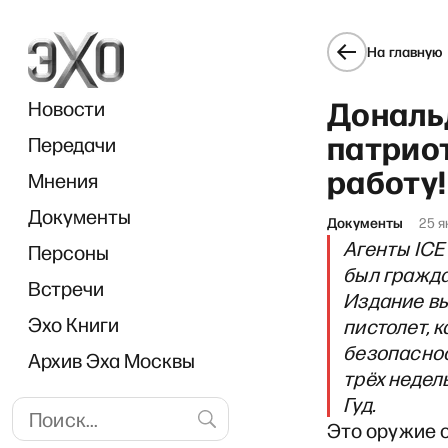
На главную
Дональ
Новости
патрио
Передачи
работу!
Мнения
Документы
«Диалог
Документы
25 я
Агенты ICE
Персоны
был гражда
Встречи
Издание вы
Эхо Книги
пистолет, 
безопаснос
Архив Эха Москвы
трёх недел
Гуд.
Это оружие с