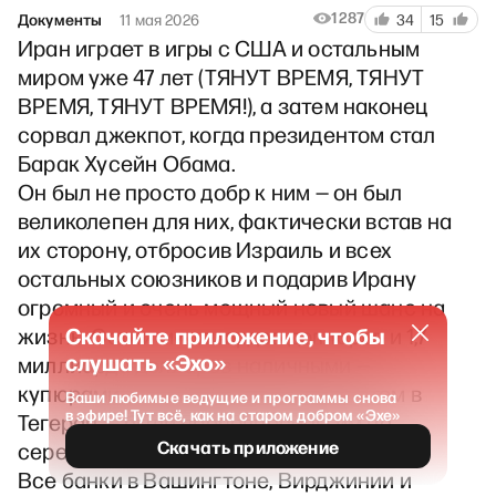
1287
Документы
11 мая 2026
34
15
Иран играет в игры с США и остальным
миром уже 47 лет (ТЯНУТ ВРЕМЯ, ТЯНУТ
ВРЕМЯ, ТЯНУТ ВРЕМЯ!), а затем наконец
сорвал джекпот, когда президентом стал
Барак Хусейн Обама.
Он был не просто добр к ним — он был
великолепен для них, фактически встав на
их сторону, отбросив Израиль и всех
остальных союзников и подарив Ирану
огромный и очень мощный новый шанс на
Скачайте приложение, чтобы
жизнь. Сотни миллиардов долларов и 1,7
слушать «Эхо»
миллиарда долларов наличными —
купюрами, доставленными самолётом в
Ваши любимые ведущие и программы снова
в эфире! Тут всё, как на старом добром «Эхе»
Тегеран, — были преподнесены им на
Скачать приложение
серебряном блюде.
Все банки в Вашингтоне, Вирджинии и