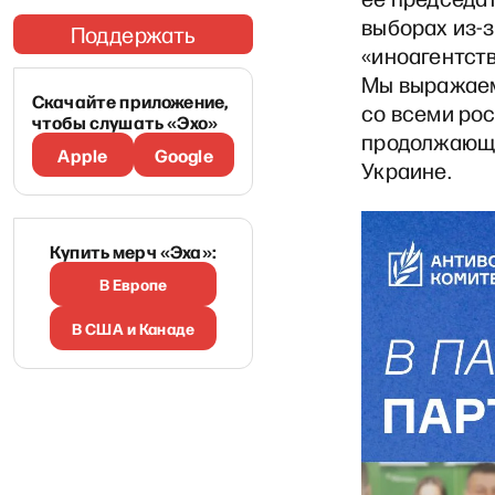
выборах из-
Поддержать
«иноагентств
Мы выражаем
Скачайте приложение,
со всеми ро
чтобы слушать «Эхо»
продолжающи
Apple
Google
Украине.
Купить мерч «Эха»:
В Европе
В США и Канаде