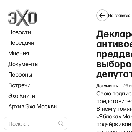
На главную
Деклар
Новости
антиво
Передачи
преддв
Мнения
выборо
Документы
А
депута
Персоны
Встречи
Документы
25 и
Свою подпись
Эхо Книги
представите
Архив Эха Москвы
В нём упомя
«Яблока» Мак
подчёркивает
ее председат