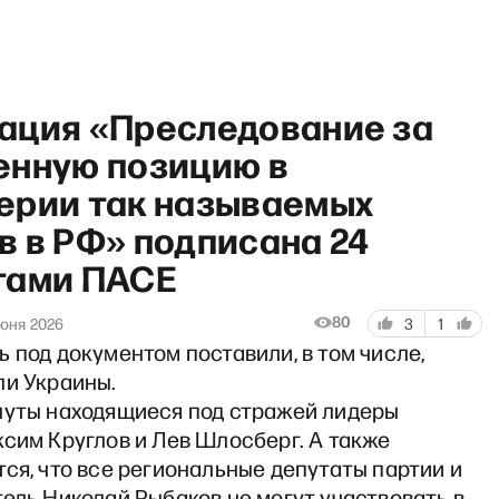
ация «Преследование за
енную позицию в
ерии так называемых
в в РФ» подписана 24
ндрей Пивоваров — о том, чт
тами ПАСЕ
80
юня 2026
3
1
 под документом поставили, в том числе,
ли Украины.
нуты находящиеся под стражей лидеры
сим Круглов и Лев Шлосберг. А также
ся, что все региональные депутаты партии и
ель Николай Рыбаков не могут участвовать в