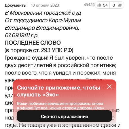
124
Документы
10 апреля 2023
54
0
В Московский городской суд
От подсудимого Кара-Мурзы
Владимира Владимировича,
07.09.1981 г.р.
ПОСЛЕДНЕЕ СЛОВО
(в порядке ст. 293 УПК РФ)
Граждане судьи! Я был уверен, что после
двух десятилетий в российской политике;
после всего, что я увидел и пережил, меня
уже ничто не сможет удивить. Должен
Скачайте приложение, чтобы
признаться, что я ошибался. Меня все же
слушать «Эхо»
удивило, что по степени закрытости и
дискриминации стороны защиты мой
Ваши любимые ведущие и программы снова
в эфире! Тут всё, как на старом добром «Эхе»
процесс в 2023 году оставил позади «суды»
Скачать приложение
над советскими диссидентами в 1960-70е
годы. Не говоря уже о запрошенном сроке и