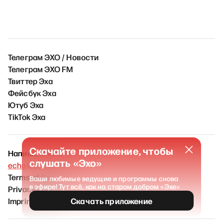
Телеграм ЭХО / Новости
Телеграм ЭХО FM
Твиттер Эха
Фейсбук Эха
Ютуб Эха
TikTok Эха
Скачайте приложение, чтобы
Напишите нам
слушать «Эхо»
echo@echofm.online
Terms of Service
Ваши любимые ведущие и программы снова
в эфире! Тут всё, как на старом добром «Эхе»
Privacy policy
Imprint
Скачать приложение