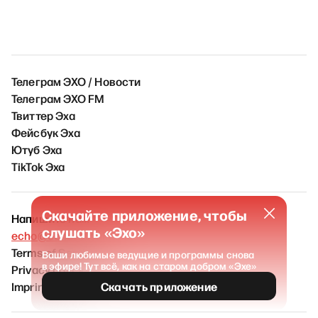
Телеграм ЭХО / Новости
Телеграм ЭХО FM
Твиттер Эха
Фейсбук Эха
Ютуб Эха
TikTok Эха
Скачайте приложение, чтобы
Напишите нам
слушать «Эхо»
echo@echofm.online
Terms of Service
Ваши любимые ведущие и программы снова
в эфире! Тут всё, как на старом добром «Эхе»
Privacy policy
Imprint
Скачать приложение