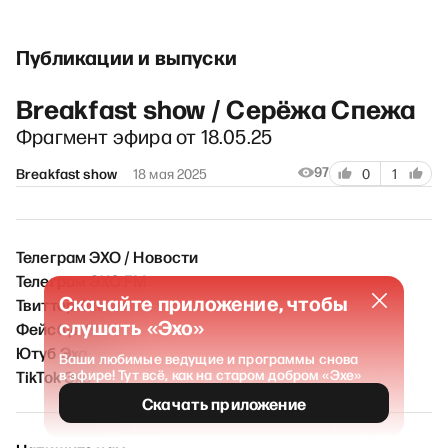
Публикации и выпуски
Breakfast show / Серёжа Спежа
Фрагмент эфира от 18.05.25
97
Breakfast show
18 мая 2025
0
1
Телеграм ЭХО / Новости
Телеграм ЭХО FM
Скачайте приложение, чтобы
Твиттер Эха
слушать «Эхо»
Фейсбук Эха
Ютуб Эха
Ваши любимые ведущие и программы снова
TikTok Эха
в эфире! Тут всё, как на старом добром «Эхе»
Скачать приложение