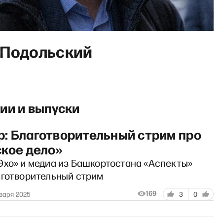
 Подольский
ии и выпуски
: Благотворительный стрим про
кое дело»
Эхо» и медиа из Башкортостана «Аспекты»
аготворительный стрим
169
варя 2025
3
0