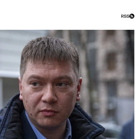
RSS
«Обсудим» со Станиславом К