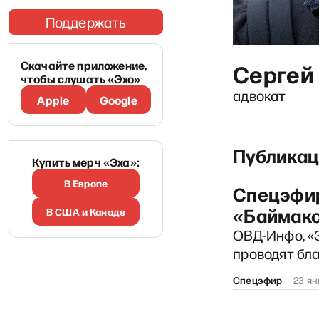
Поддержать
Скачайте приложение,
Сергей
чтобы слушать «Эхо»
адвокат
Apple
Google
Публикац
Купить мерч «Эха»:
В Европе
Спецэфир
«Баймакс
В США и Канаде
ОВД-Инфо, «
проводят бл
Спецэфир
23 ян