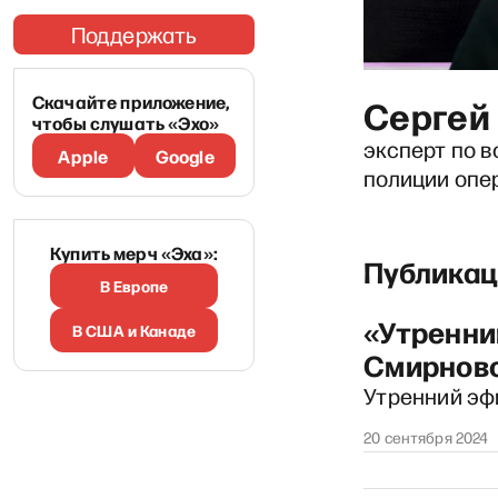
Поддержать
Скачайте приложение,
Сергей
чтобы слушать «Эхо»
эксперт по 
Apple
Google
полиции опе
Купить мерч «Эха»:
Публикац
В Европе
«Утренни
В США и Канаде
Смирнов
Утренний эф
20 сентября 2024