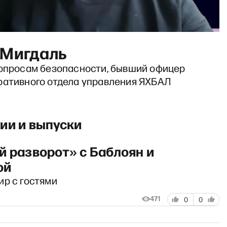
 Мигдаль
вопросам безопасности, бывший офицер
ративного отдела управления ЯХБАЛ
ии и выпуски
й разворот» с Баблоян и
ой
ир с гостями
471
0
0