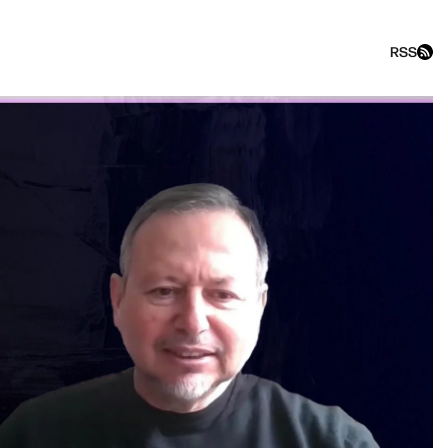
RSS
kfast show с Максимом Пол