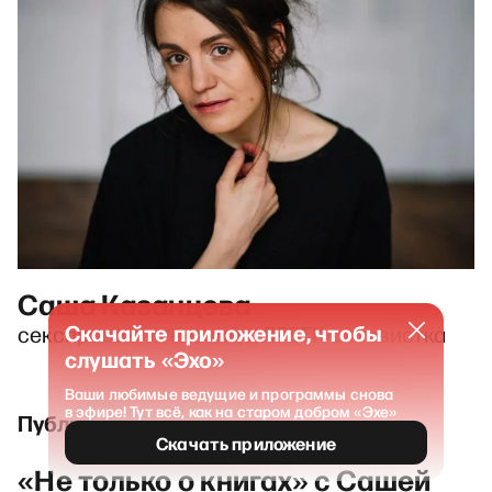
Саша Казанцева
Скачайте приложение, чтобы
секспросветительница, ЛГБТК-активистка
слушать «Эхо»
Ваши любимые ведущие и программы снова
в эфире! Тут всё, как на старом добром «Эхе»
Публикации и выпуски
Скачать приложение
«Не только о книгах» с Сашей