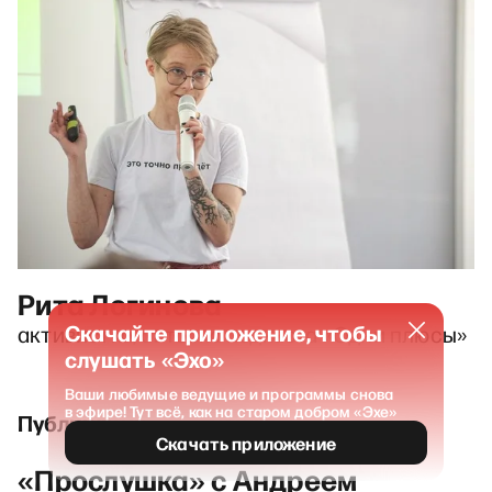
Рита Логинова
Скачайте приложение, чтобы
активистка, авторка подкаста «Одни плюсы»
слушать «Эхо»
Ваши любимые ведущие и программы снова
в эфире! Тут всё, как на старом добром «Эхе»
Публикации и выпуски
Скачать приложение
«Прослушка» с Андреем