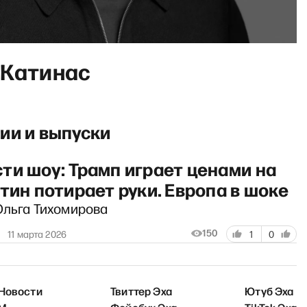
 Катинас
ии и выпуски
ти шоу: Трамп играет ценами на
тин потирает руки. Европа в шоке
Ольга Тихомирова
150
11 марта 2026
1
0
 Новости
Твиттер Эха
Ютуб Эха