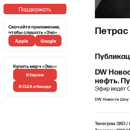
Поддержать
Скачайте приложение,
Петрас
чтобы слушать «Эхо»
Apple
Google
Публикац
Купить мерч «Эха»:
DW Новос
В Европе
нефть. Пу
В США и Канаде
Эфир ведёт 
DW Новости Шоу
Телеграм ЭХО /