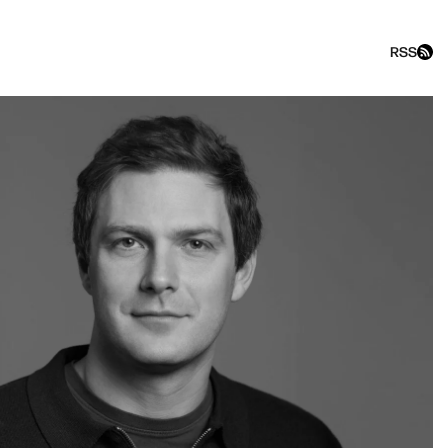
RSS
akfast show с Максимом Пол