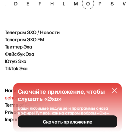
A
D
E
F
H
L
M
O
P
S
V
Телеграм ЭХО / Новости
Телеграм ЭХО FM
Твиттер Эха
Фейсбук Эха
Ютуб Эха
TikTok Эха
Напишите нам
Скачайте приложение, чтобы
echo@echofm.online
слушать «Эхо»
Terms of Service
Ваши любимые ведущие и программы снова
Privacy policy
в эфире! Тут всё, как на старом добром «Эхе»
Imprint
Скачать приложение