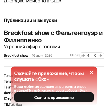
Джорджа Мейсона в США
Публикации и выпуски
Breakfast show с Фельгенгауэр и
Филиппенко
Утренний эфир с гостями
293
Breakfast show
16 июня 2026
4
0
Скачайте приложение, чтобы
Телеграм ЭХО / Новости
слушать «Эхо»
Телеграм ЭХО FM
Твиттер Эха
Ваши любимые ведущие и программы снова
в эфире! Тут всё, как на старом добром «Эхе»
Фейсбук Эха
Скачать приложение
Ютуб Эха
TikTok Эха