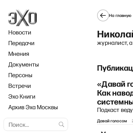
На главную
Никола
Новости
журналист, а
Передачи
Мнения
Документы
«Диало
Публикац
Персоны
«Давай г
Встречи
Как наво
Эхо Книги
системны
Архив Эха Москвы
Подкаст вед
Давай голосом