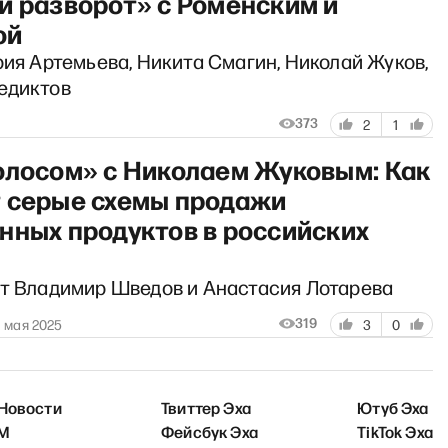
й разворот» с Роменским и
ой
рия Артемьева, Никита Смагин, Николай Жуков,
едиктов
373
2
1
олосом» с Николаем Жуковым: Как
 серые схемы продажи
нных продуктов в российских
ут Владимир Шведов и Анастасия Лотарева
319
1 мая 2025
3
0
 Новости
Твиттер Эха
Ютуб Эха
FM
Фейсбук Эха
TikTok Эха