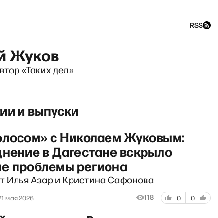
RSS
й Жуков
втор «Таких дел»
ги» с Сергеем Асланяном
ии и выпуски
олосом» с Николаем Жуковым:
днение в Дагестане вскрыло
е проблемы региона
ут Илья Азар и Кристина Сафонова
118
21 мая 2026
0
0