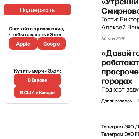
«Утренни
Смирнов
Поддержать
Гости: Викто
Алексей Вен
Скачайте приложение,
чтобы слушать «Эхо»
30 мая 2025
Apple
Google
«Давай г
работают
просроче
Купить мерч «Эха»:
городах
В Европе
Подкаст вед
В США и Канаде
Давай голосом
Телеграм ЭХО /
Телеграм ЭХО 