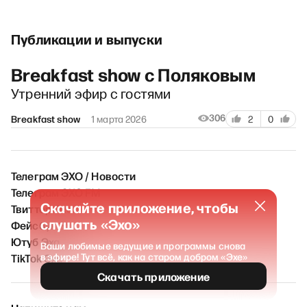
Публикации и выпуски
Breakfast show с Поляковым
Утренний эфир с гостями
306
Breakfast show
1 марта 2026
2
0
Телеграм ЭХО / Новости
Телеграм ЭХО FM
Скачайте приложение, чтобы
Твиттер Эха
слушать «Эхо»
Фейсбук Эха
Ютуб Эха
Ваши любимые ведущие и программы снова
TikTok Эха
в эфире! Тут всё, как на старом добром «Эхе»
Скачать приложение