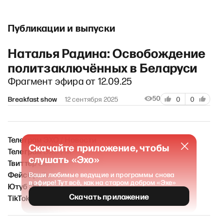
Публикации и выпуски
Наталья Радина: Освобождение
политзаключённых в Беларуси
Фрагмент эфира от 12.09.25
50
Breakfast show
12 сентября 2025
0
0
Телеграм ЭХО / Новости
Скачайте приложение, чтобы
Телеграм ЭХО FM
слушать «Эхо»
Твиттер Эха
Фейсбук Эха
Ваши любимые ведущие и программы снова
в эфире! Тут всё, как на старом добром «Эхе»
Ютуб Эха
Скачать приложение
TikTok Эха