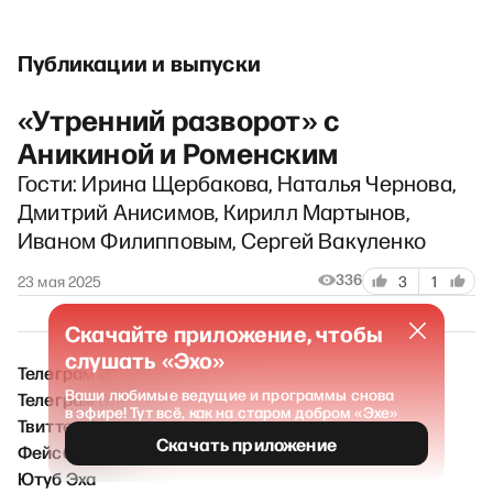
Публикации и выпуски
«Утренний разворот» с
Аникиной и Роменским
Гости: Ирина Щербакова, Наталья Чернова,
Дмитрий Анисимов, Кирилл Мартынов,
Иваном Филипповым, Сергей Вакуленко
336
23 мая 2025
3
1
Скачайте приложение, чтобы
слушать «Эхо»
Телеграм ЭХО / Новости
Ваши любимые ведущие и программы снова
Телеграм ЭХО FM
в эфире! Тут всё, как на старом добром «Эхе»
Твиттер Эха
Скачать приложение
Фейсбук Эха
Ютуб Эха