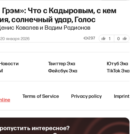
 Грэм»: Что с Кадыровым, с кем
я, солнечный удар, Голос
Денис Ковалев и Вадим Радионов
297
20 января 2026
1
0
 Новости
Твиттер Эха
Ютуб Эха
FM
Фейсбук Эха
TikTok Эха
Terms of Service
Privacy policy
Imprint
line
пропустить интересное?