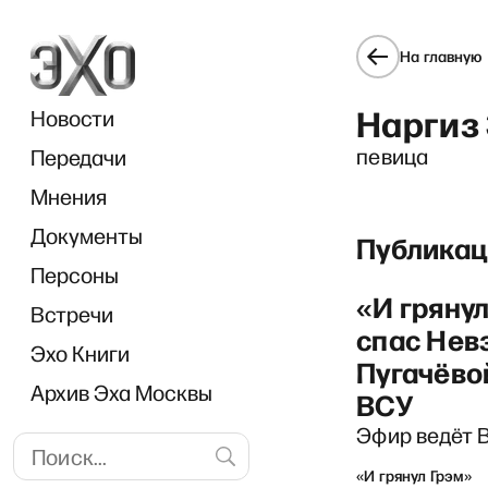
На главную
Наргиз
Новости
певица
Передачи
Мнения
Документы
DW 
Публикац
Персоны
«И гряну
Встречи
спас Невз
Эхо Книги
Пугачёво
Архив Эха Москвы
ВСУ
Эфир ведёт 
«И грянул Грэм»