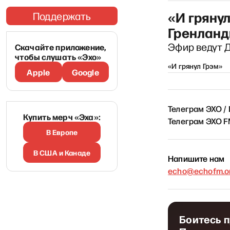
«И грянул
Поддержать
Гренланди
Эфир ведут 
Скачайте приложение,
чтобы слушать «Эхо»
«И грянул Грэм»
Apple
Google
Телеграм ЭХО /
Купить мерч «Эха»:
Телеграм ЭХО 
В Европе
В США и Канаде
Напишите нам
echo@echofm.on
Боитесь 