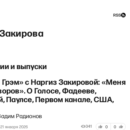
RSS
 Закирова
Новости шоу: Мерца в отста
ии и выпуски
л Грэм» с Наргиз Закировой: «Меня
оров». О Голосе, Фадееве,
й, Паулсе, Первом канале, США,
Вадим Радионов
341
21 января 2026
0
0