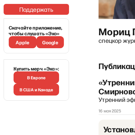
Поддержать
Скачайте приложение,
Мориц 
чтобы слушать «Эхо»
спецкор жур
Apple
Google
Публикац
Купить мерч «Эха»:
В Европе
«Утренни
Смирнов
В США и Канаде
Утренний эф
16 мая 2025
Установ