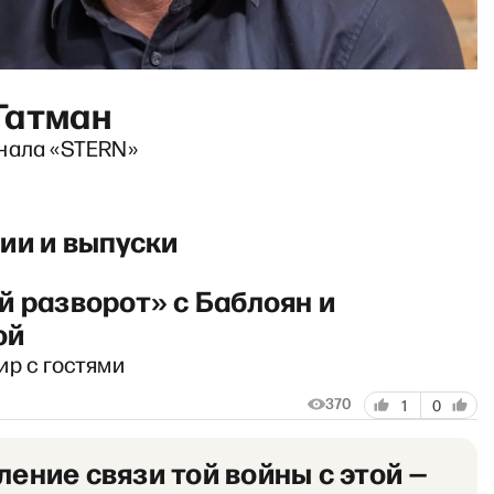
Гатман
нала «STERN»
ии и выпуски
й разворот» с Баблоян и
ой
ир с гостями
370
1
0
ление связи той войны с этой —