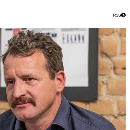
RSS
Т / Лукпан Ахмедьяров, Ека