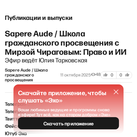
Публикации и выпуски
Sapere Aude / Школа
гражданского просвещения с
Мирзой Чираговым: Право и ИИ
Эфир ведёт Юлия Тарковская
Sapere Aude / Школа
48
гражданского
11 октября 2025
0
0
просвещения
Скачайте приложение, чтобы
слушать «Эхо»
Телеграм ЭХО / Новости
Ваши любимые ведущие и программы снова
Телеграм ЭХО FM
в эфире! Тут всё, как на старом добром «Эхе»
Твиттер Эха
Скачать приложение
Фейсбук Эха
Ютуб Эха