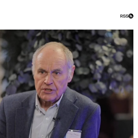
RSS
дин» с Дмитрием Быковым: 