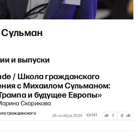
 Сульман
ии и выпуски
ude / Школа гражданского
ния c Михаилом Сульманом:
Трампа и будущее Европы»
Марина Скорикова
ола гражданского
141
24 ноября 2024
1
0