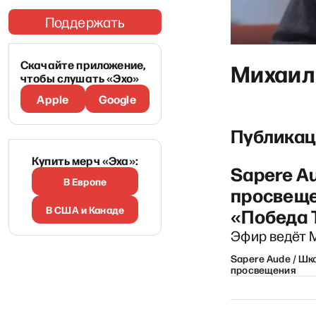
Поддержать
Скачайте приложение,
Михаил
чтобы слушать «Эхо»
Apple
Google
Публикац
Купить мерч «Эха»:
Sapere A
В Европе
просвеще
В США и Канаде
«Победа 
Эфир ведёт 
Sapere Aude / Шк
просвещения