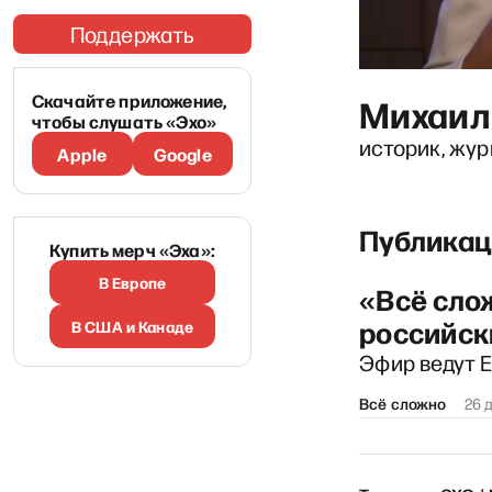
Поддержать
Скачайте приложение,
Михаил
чтобы слушать «Эхо»
историк, жу
Apple
Google
Публикац
Купить мерч «Эха»:
В Европе
«Всё сло
российск
В США и Канаде
Эфир ведут 
Всё сложно
26 