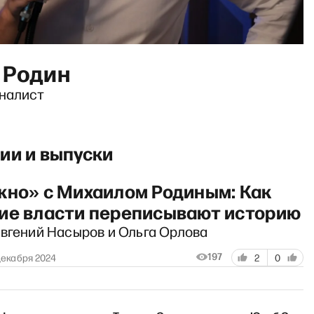
 Родин
рналист
ии и выпуски
жно» с Михаилом Родиным: Как
ие власти переписывают историю
Евгений Насыров и Ольга Орлова
197
декабря 2024
2
0